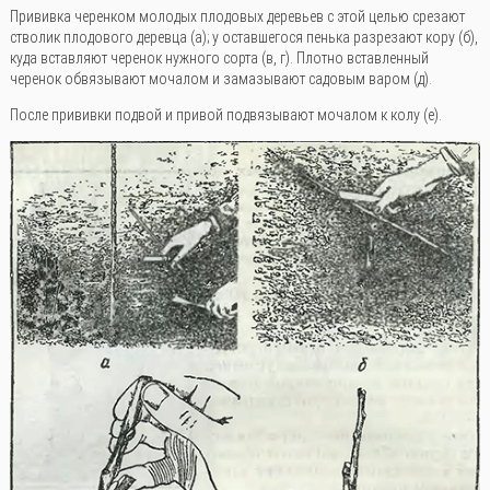
Прививка черенком молодых плодовых деревьев с этой целью срезают
стволик плодового деревца (а); у оставшегося пенька разрезают кору (б),
куда вставляют черенок нужного сорта (в, г). Плотно вставленный
черенок обвязывают мочалом и замазывают садовым варом (д).
После прививки подвой и привой подвязывают мочалом к колу (е).