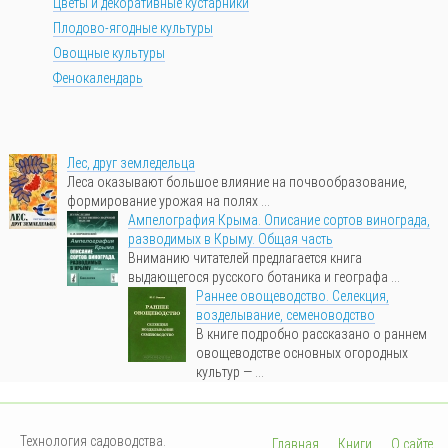
Цветы и декоративные кустарники
Плодово-ягодные культуры
Овощные культуры
Фенокалендарь
Лес, друг земледельца
Леса оказывают большое влияние на почвообразование,
формирование урожая на полях ...
Ампелография Крыма. Описание сортов винограда,
разводимых в Крыму. Общая часть
Вниманию читателей предлагается книга
выдающегося русского ботаника и географа ...
Раннее овощеводство. Селекция,
возделывание, семеноводство
В книге подробно рассказано о раннем
овощеводстве основных огородных
культур — ...
Технология садоводства.
Главная
Книги
О сайте