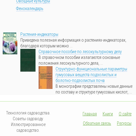
Овощные культуры
Фенокалендарь
Растения-индикаторы
Приведена полезная информация о растениях-индикаторах,
благодаря которым можно ...
Справочное пособие по лесокультурному делу
В справочном пособии излагаются основные
положения лесокультурного дела, ...
Структурно-функциональные параметры
гумусовых веществ подзолистых и
болотно-подзолистых почв
В монографии представлены новые данные
по составу и структуре гумусовых кислот, ...
Технология садоводства.
Главная
Книги
О сайте
Советы садоводу.
Обратная связь
Ресурсы
Иллюстрированное
садоводство.