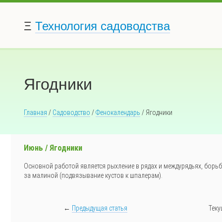
Ξ
Технология садоводства
Ягодники
Главная
/
Садоводство
/
Фенокалендарь
/ Ягодники
Июнь / Ягодники
Основной работой является рыхление в рядах и междурядьях, борь
за малиной (подвязывание кустов к шпалерам).
←
Предыдущая статья
Теку