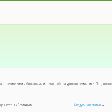
ба с вредителями и болезнями и начало сбора урожая земляники. Продолжа
щая статья «Ягодники»
Следующая статья
→