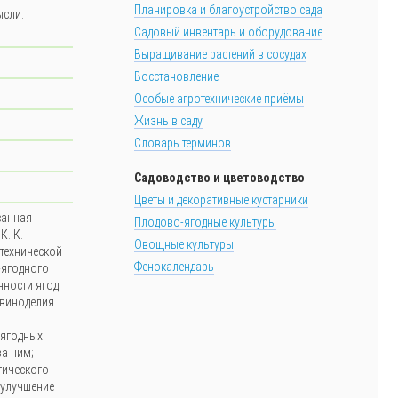
Планировка и благоустройство сада
ысли:
Садовый инвентарь и оборудование
Выращивание растений в сосудах
Восстановление
Особые агротехнические приёмы
Жизнь в саду
Словарь терминов
Садоводство и цветоводство
Цветы и декоративные кустарники
санная
Плодово-ягодные культуры
К. К.
Овощные культуры
технической
Фенокалендарь
-ягодного
нности ягод
 виноделия.
и
 ягодных
за ним;
гического
, улучшение