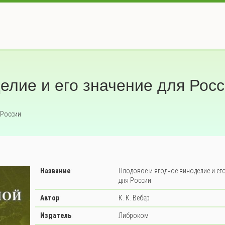
елие и его значение для Рос
 России
Название
:
Плодовое и ягодное виноделие и ег
для России
Автор
:
К. К. Вебер
Издатель
:
Либроком