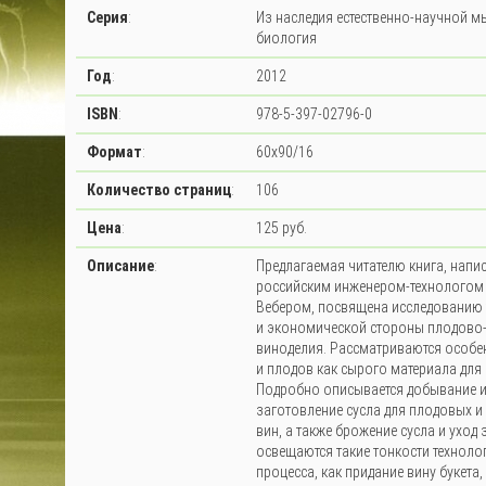
Серия
:
Из наследия естественно-научной м
биология
Год
:
2012
ISBN
:
978-5-397-02796-0
Формат
:
60x90/16
Количество страниц
:
106
Цена
:
125 руб.
Описание
:
Предлагаемая читателю книга, напи
российским инженером-технологом 
Вебером, посвящена исследованию 
и экономической стороны плодово
виноделия. Рассматриваются особе
и плодов как сырого материала для
Подробно описывается добывание 
заготовление сусла для плодовых и
вин, а также брожение сусла и уход 
освещаются такие тонкости техноло
процесса, как придание вину букета