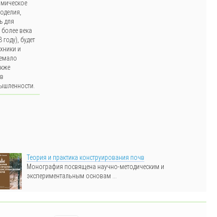
омическое
оделия,
ь для
 более века
году), будет
ехники и
немало
акже
 в
ышленности.
Теория и практика конструирования почв
Монография посвящена научно-методическим и
экспериментальным основам ...