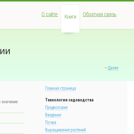
О сайте
Обратная связь
Книги
сии
—
Далее
Главная страница
Технология садоводства
о значение
Предисловие
Введение
Почва
Выращивание растений