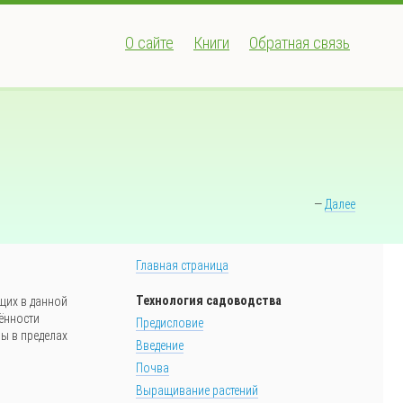
О сайте
Книги
Обратная связь
—
Далее
Главная страница
Технология садоводства
щих в данной
ённости
Предисловие
ы в пределах
Введение
Почва
Выращивание растений