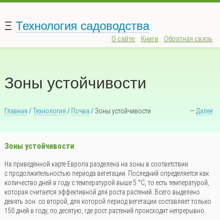
Ξ
Технология садоводства
О сайте
Книги
Обратная связь
Зоны устойчивости
Главная
/
Технология
/
Почва
/ Зоны устойчивости
—
Далее
Зоны устойчивости
На приведённой карте Европа разделена на зоны в соответствии
с продолжительностью периода вегетации. Последний определяется как
количество дней в году с температурой выше 5 °С, то есть температурой,
которая считается эффективной для роста растений. Всего выделено
девять зон: со второй, для которой период вегетации составляет только
150 дней в году, по десятую, где рост растений происходит непрерывно.