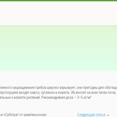
шленного выращивания грибов широко варьирует, они пригодны для обогащ
ропорциях входят навоз, суглинок и известь. Их вносят на всех типах почв,
льных к извести растений. Рекомендуемая доза — 3–5 кг/м².
ья «Субстрат от шампиньонов»
Следующая статья
→