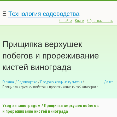
Ξ
Технология садоводства
О сайте
Книги
Обратная связь
Прищипка верхушек
побегов и прореживание
кистей винограда
Главная
/
Садоводство
/
Плодово-ягодные культуры
/
—
Далее
Прищипка верхушек побегов и прореживание кистей винограда
Уход за виноградом / Прищипка верхушек побегов
и прореживание кистей винограда